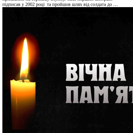
підписав у 2002 році та пройшов шлях від солдата до …