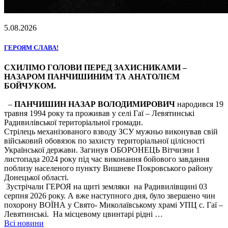
5.08.2026
ГЕРОЯМ СЛАВА!
СХИЛІМО ГОЛОВИ ПЕРЕД ЗАХИСНИКАМИ –
НАЗАРОМ ПАНЧИШИНИМ ТА АНАТОЛІЄМ
БОЙЧУКОМ.
–
ПАНЧИШИН НАЗАР ВОЛОДИМИРОВИЧ
народився 19
травня 1994 року та проживав у селі Гаї – Левятинські
Радивилівської територіальної громади.
Стрілець механізованого взводу ЗСУ мужньо виконував свій
військовий обовязок по захисту територіальної цілісності
Української держави. Загинув ОБОРОНЕЦЬ Вітчизни 1
листопада 2024 року під час виконання бойового завдання
поблизу населеного пункту Вишневе Покровського району
Донецької області.
Зустрічали ГЕРОЯ на щиті земляки на Радивилівщині 03
серпня 2026 року. А вже наступного дня, було звершено чин
похорону ВОЇНА у Свято- Миколаївському храмі УПЦ с. Гаї –
Левятинські. На місцевому цвинтарі рідні …
Всі новини