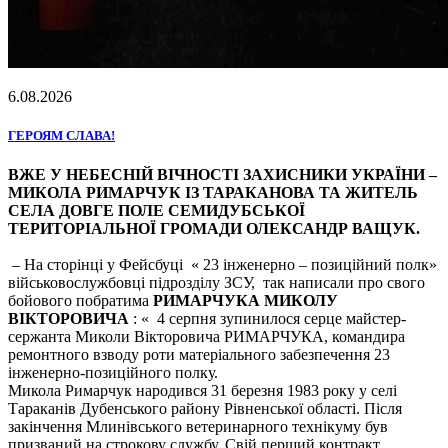
6.08.2026
ГЕРОЯМ СЛАВА!
ВЖЕ У НЕБЕСНІЙ ВІЧНОСТІ ЗАХИСНИКИ УКРАЇНИ –
МИКОЛА РИМАРЧУК ІЗ ТАРАКАНОВА ТА ЖИТЕЛЬ
СЕЛА ДОВГЕ ПОЛЕ СЕМИДУБСЬКОЇ
ТЕРИТОРІАЛЬНОЇ ГРОМАДИ ОЛЕКСАНДР ВАЩУК.
– На сторінці у Фейсбуці « 23 інженерно – позиційний полк»
військовослужбовці підрозділу ЗСУ, так написали про свого
бойового побратима
РИМАРЧУКА МИКОЛУ
ВІКТОРОВИЧА
: « 4 серпня зупинилося серце майстер-
сержанта Миколи Вікторовича РИМАРЧУКА, командира
ремонтного взводу роти матеріального забезпечення 23
інженерно-позиційного полку.
Микола Римарчук народився 31 березня 1983 року у селі
Тараканів Дубенського району Рівненської області. Після
закінчення Млинівського ветеринарного технікуму був
призваний на строкову службу. Свій перший контракт