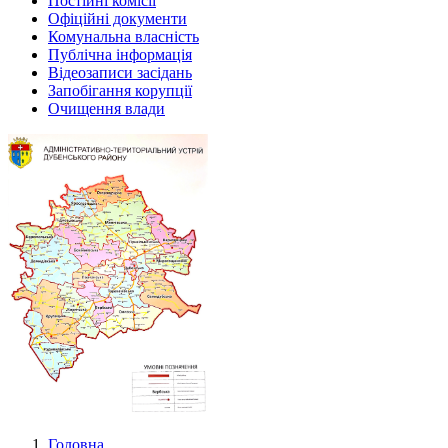
Постійні комісії
Офіційні документи
Комунальна власність
Публічна інформація
Відеозаписи засідань
Запобігання корупції
Очищення влади
Головна