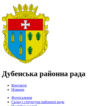
Дубенська районна рада
Контакти
Новини
Фотогалерея
Склад і структура районної ради