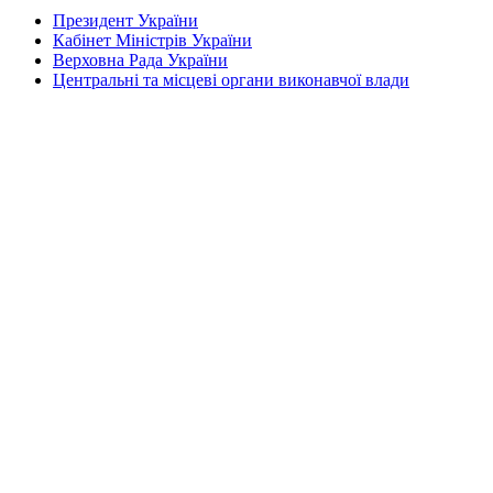
Президент України
Кабінет Міністрів України
Верховна Рада України
Центральні та місцеві органи виконавчої влади