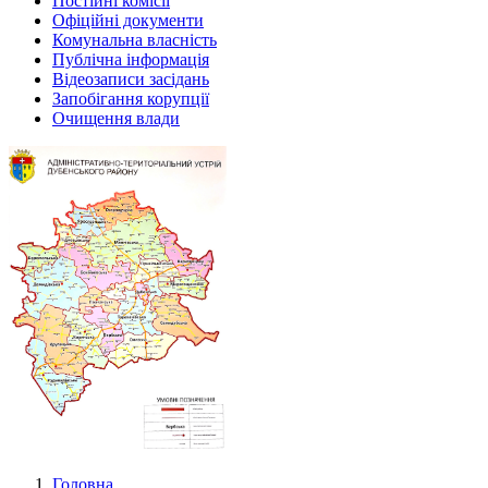
Постійні комісії
Офіційні документи
Комунальна власність
Публічна інформація
Відеозаписи засідань
Запобігання корупції
Очищення влади
Головна