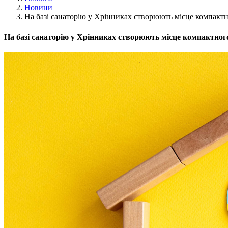
Новини
На базі санаторію у Хрінниках створюють місце компакт
На базі санаторію у Хрінниках створюють місце компактно