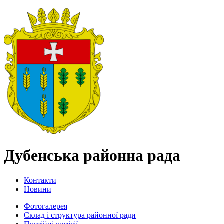
Дубенська районна рада
Контакти
Новини
Фотогалерея
Склад і структура районної ради