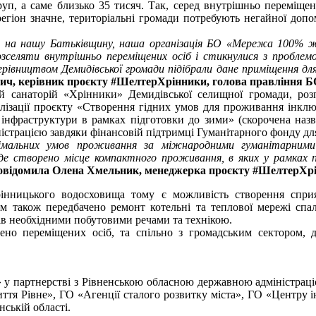
, а саме близько 35 тисяч. Так, серед внутрішньо переміщених
регіон значне, територіальні громади потребують негайної до
 на нашу Батьківщину, наша
організація БО «Мережа 100% жи
розселяти внутрішньо переміщених осіб і
стикнулися з проблемо
ерівництвом Демидівської громади підібрали дане
приміщення дл
ич, керівник проєкту #ШелтерХрінники, голова
правління Б
санаторій «Хрінники» Демидівської селищної громади, роз
лізації проєкту «Створення гідних умов для проживання інклюз
 інфраструктури в рамках підготовки до зими» (скорочена на
істрацією завдяки фінансовій підтримці Гуманітарного фонду дл
мальних умов проживання за
міжнародними гуманітарними
буде створено місце компактного проживання, в яких
у рамках 
відомила Олена Хмельник, менеджерка проєкту
#ШелтерХрі
нницького водосховища тому є можливість створення спри
м також передбачено ремонт котельні та теплової мережі спа
ів необхідними побутовими речами та технікою.
о переміщених осіб, та спільно з громадським сектором, д
партнерстві з Рівненською обласною державною адміністрацією
тя Рівне», ГО «Агенції сталого розвитку міста», ГО «Центру ін
ській області.