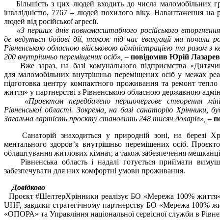
Більшість з цих людей входить до числа маломобільних груп
інвалідністю, 7767 – людей похилого віку. Навантаження на 
людей від російської агресії.
«З перших днів повномасштабного російського вторгнення
де
ведуться бойові дії, також під час евакуації ми почали 
Рівненською
обласною військовою адміністрацією та разом з к
200 внутрішньо
переміщених осіб»,
–
повідомив Юрій Лазарев
Вже зараз, на базі комунального підприємства «Дитячий 
для маломобільних внутрішньо переміщених осіб у межах реа
підготовка центру компактного проживання та ремонт тепло
життя» у партнерстві з Рівненською обласною державною адмін
«Проєктом передбачено першочергове створення міні
Рівненської
області. Зокрема, на базі санаторію Хрінники, 
Загальна вартість проєкту
становить 248 тисяч доларів»,
–
по
Санаторій знаходиться у природній зоні, на березі Хрі
ментального здоров’я внутрішньо переміщених осіб. Проєкто
облаштування житлових кімнат, а також забезпечення мешканц
Рівненська область і надалі готується приймати вимушен
забезпечувати для них комфортні умови проживання.
Довідково
Проєкт #ШелтерХрінники реалізує БО «Мережа 100% життя» у 
UHF, завдяки стратегічному партнерству БО «Мережа 100% жит
«ОПОРА» та Управління національної сервісної служби в Рівнен