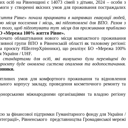
 осіб на Рівненщині є 14073 сімей з дітьми, 2024 – особи з
помоги у створенні якісних умов для проживання постраждалих
ття Рівне» почала працювати в напрямках евакуації людей,
ю місця поселення і місць, які підготовлені для ВПО. Разом з
я того, щоб підготувати тут місця для проживання приблизно
О «Мережа 100% життя Рівне».
почато облаштування нового місця компактного проживання
ивної групи ВПО в Рівненській області як тиловому регіоні:
зва проєкту #ШелтерХрінники), що реалізує БО «Мережа 100%
я України / UHF.
 стандартами для осіб, які вимушено були переміщені до
проєкту буде оновлена система опалення та водопостачання.
нники.
ятливих умов для комфортного проживання та відновлення
льного корпусу закладу, проведення косметичного ремонту та
онорськими міжнародними організаціями та владою регіону
 за фінансової підтримки Гуманітарного фонду для України /
теграції», Рівненського представництва Громадянської мережі