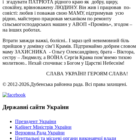
і згадувати ПАТРІОТА рідного краю як добру, щиру,
спокійну, врівноважену ЛЮДИНУ. Він жив і працював по-
совісті: любив і поважав свою МАМУ, підтримував усю
рідню, майстерно працював механіком по ремонту
сільськогосподарських машин у АВОП «Промінь», згодом –
на інших роботах.
Втрати завжди важкі, болісні.. І зараз цей невимовний біль
прийшов у домівку сім’ї Крамів. Підтримаймо добрим словом
маму ЗАХИСНИКА - Ольгу Олександрівну, брата – Віктора,
сестру – Людмилу, а ВОЇНА Сергія Крама пом’янемо тихою
молитвою.. Нехай спочиває з Богом у Царстві Небеснім!
СЛАВА УКРАЇНІ! ГЕРОЯМ СЛАВА!
© 2012-2026.Дубенська районна рада. Всі права захищені.
Державні сайти України
Президент України
Кабінет Міністрів України
Верховна Рада України
Центральні та місцеві органи виконавчої влади