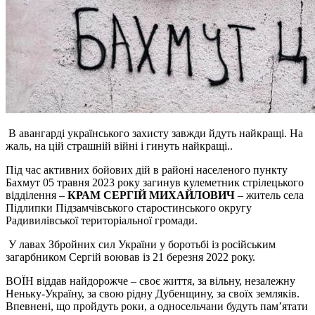
В авангарді українського захисту завжди йдуть найкращі. На
жаль, на цій страшній війні і гинуть найкращі..
Під час активних бойових дій в районі населеного пункту
Бахмут 05 травня 2023 року загинув кулеметник стрілецького
відділення –
КРАМ СЕРГІЙ МИХАЙЛОВИЧ
– житель села
Підлипки Підзамчівського старостинського округу
Радивилівської територіальної громади.
У лавах Збройних сил України у боротьбі із російським
загарбником Сергій воював із 21 березня 2022 року.
ВОЇН віддав найдорожче – своє життя, за вільну, незалежну
Неньку-Україну, за свою рідну Дубенщину, за своїх земляків.
Впевнені, що пройдуть роки, а односельчани будуть пам’ятати