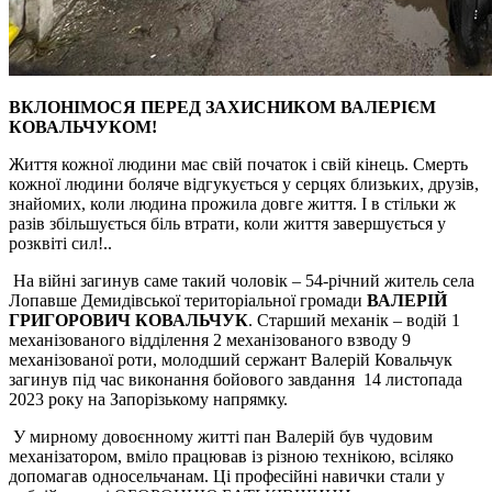
ВКЛОНІМОСЯ ПЕРЕД ЗАХИСНИКОМ ВАЛЕРІЄМ
КОВАЛЬЧУКОМ!
Життя кожної людини має свій початок і свій кінець. Смерть
кожної людини боляче відгукується у серцях близьких, друзів,
знайомих, коли людина прожила довге життя. І в стільки ж
разів збільшується біль втрати, коли життя завершується у
розквіті сил!..
На війні загинув саме такий чоловік – 54-річний житель села
Лопавше Демидівської територіальної громади
ВАЛЕРІЙ
ГРИГОРОВИЧ КОВАЛЬЧУК
. Старший механік – водій 1
механізованого відділення 2 механізованого взводу 9
механізованої роти, молодший сержант Валерій Ковальчук
загинув під час виконання бойового завдання 14 листопада
2023 року на Запорізькому напрямку.
У мирному довоєнному житті пан Валерій був чудовим
механізатором, вміло працював із різною технікою, всіляко
допомагав односельчанам. Ці професійні навички стали у