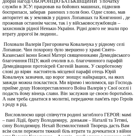
добрій нагоді ОБОРОНЦЮ БАТЬКІВЩИНИ з початку
служби в ЗСУ: працював на бойових машинах, підвозив
боєприпаси, забирав ранених з поля бою. Одне слово, мав
авторитет як у земляків у рідних Лопавшах та Княгинині , де
проживав останнім часом, так і у військовослужбовців –
захисників рідної Неньки-України. Рідні довго не знали про
втрату дорогої їм людини..
Поховали Валерія Григоровича Ковальчука у рідному селі
Лопавше. Чин похорону було звершено у храмі Свято-
Казанської ікони Божої Матері священниками Демидівського
благочиння ПЦУ, який очолив в.о. благочинного парафій
Демидівщини протоієрей Євгеній Іваник. У скорботному
слові до вірян настоятель місцевої парафії отець Юрій
Ковальчук зазначив, що ворог знищує найкращих, на яких
завжди можна покластися. Ми віримо і молимося, що Господь
прийме душу Новопреставленого Воїна Валерія у Свої оселі і
подасть йому вінець слави. Він заслужив це своєю боротьбою.
А нам треба єднатися в молитві, передаючи пам'ять про Героїв
з роду в рід.
Висловлюємо щирі співчуття родині загиблого ГЕРОЯ: мамі
– пані Лідії, брату Володимиру, донькам – Наталії та Тетяні,
сину Володимиру. Нехай Всемилостивий Творець дасть Вам
всім сили пережити тяжкий біль втрати та дочекатися з війни