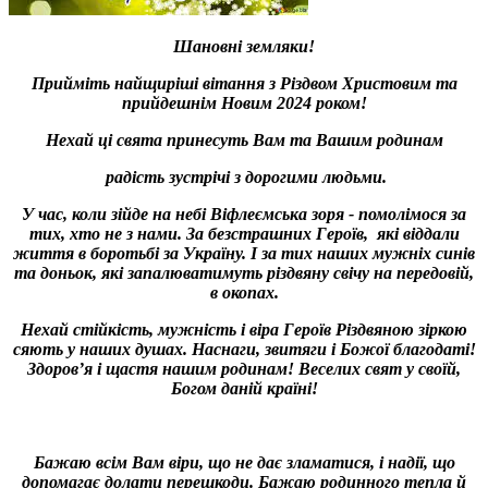
Шановні земляки!
Прийміть найщиріші вітання з Різдвом Христовим та
прийдешнім Новим 2024 роком!
Нехай ці свята принесуть Вам та Вашим родинам
радість зустрічі з дорогими людьми.
У час, коли зійде на небі Віфлеємська зоря - помолімося за
тих, хто не з нами. За безстрашних Героїв, які віддали
життя в боротьбі за Україну. І за тих наших мужніх синів
та доньок, які запалюватимуть різдвяну свічу на передовій,
в окопах.
Нехай стійкість, мужність і віра Героїв Різдвяною зіркою
сяють у наших душах. Наснаги, звитяги і Божої благодаті!
Здоров’я і щастя нашим родинам! Веселих свят у своїй,
Богом даній країні!
Бажаю всім Вам віри, що не дає зламатися, і надії, що
допомагає долати перешкоди. Бажаю родинного тепла й