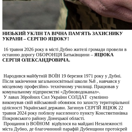
НИЗЬКИЙ УКЛІН ТА ВІЧНА ПАМ'ЯТЬ ЗАХИСНИКУ
УКРАНИ – СЕРГІЮ ЯЦЮКУ!
16 травня 2026 року в місті
Дубно жителі громади провели в
останню дорогу ОБОРОНЦЯ Батьківщини –
ЯЦЮКА
СЕРГІЯ ОЛЕКСАНДРОВИЧА.
Народився майбутній ВОЇН 19 березня 1971 року у Дубні.
Після закінчення загальноосвітньої школи №8 , навчався у
місцевому професійно- технічному училищі. Працював у
комунальному підприємстві «Дубноводоканал».
У лавах Збройних Сил України СОЛДАТ сумлінно
виконував свій військовий обовязок по захисту територіальної
цілісності Української держави. Загинув СЕРГІЙ ЯЦЮК 22
травня 2024 року поблизу населеного пункту Констянтинівка
Покровського району Донецької області.
Прощання із ВОЇНОМ відбулося на майдані Незалежності
міста Дубно, де благочинний парафій Дубенщини протоієрей