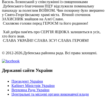
Василь Лозинський у співслужінні із священниками
Дубенського благочиння ПЦУ відслужили поминальну
панахиду за полеглим ВОЇНОМ. Чин похорону було звершено
у Свято-Георгіївському храмі міста. Вічний спочинок
ЗАХИСНИК знайшов на Алеї Слави.
Схиляємо голови перед ГЕРОЄМ та його родиною!
Хай добра пам'ять про СЕРГІЯ ЯЦЮКА залишиться в усіх,
хто його знав.
СЛАВА УКРАЇНІ! СЛАВА ЗСУ! СЛАВА ГЕРОЯМ!
© 2012-2026.Дубенська районна рада. Всі права захищені.
Державні сайти України
Президент України
Кабінет Міністрів України
Верховна Рада України
Центральні та місцеві органи виконавчої влади