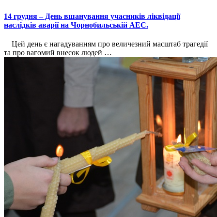
14 грудня – День вшанування учасників ліквідації
наслідків аварії на Чорнобильській АЕС.
Цей день є нагадуванням про величезний масштаб трагедії
та про вагомий внесок людей …